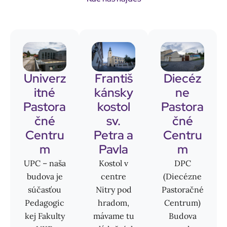
Univerz
Františ
Diecéz
itné
kánsky
ne
Pastora
kostol
Pastora
čné
sv.
čné
Centru
Petra a
Centru
m
Pavla
m
UPC – naša
Kostol v
DPC
budova je
centre
(Diecézne
súčasťou
Nitry pod
Pastoračné
Pedagogic
hradom,
Centrum)
kej Fakulty
mávame tu
Budova