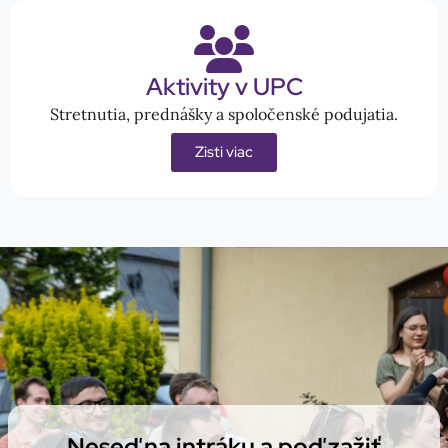
Aktivity v UPC
Stretnutia, prednášky a spoločenské podujatia.
Zisti viac
Neseď na intráku a poď zažiť