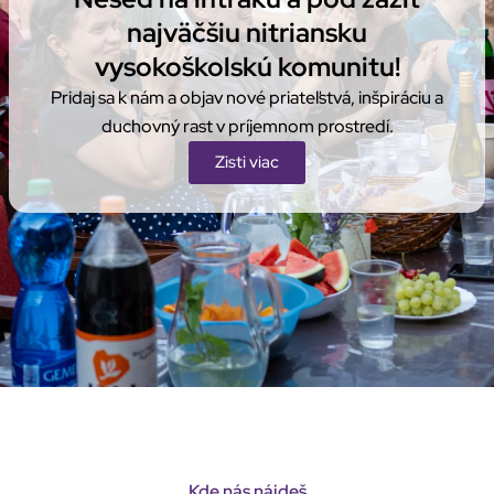
najväčšiu nitriansku
vysokoškolskú komunitu!
Pridaj sa k nám a objav nové priateľstvá, inšpiráciu a
duchovný rast v príjemnom prostredí.
Zisti viac
Kde nás nájdeš