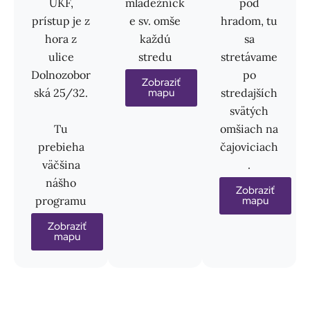
UKF,
mládežníck
pod
prístup je z
e sv. omše
hradom, tu
hora z
každú
sa
ulice
stredu
stretávame
Dolnozobor
po
Zobraziť
ská 25/32.
stredajších
mapu
svätých
Tu
omšiach na
prebieha
čajoviciach
väčšina
.
nášho
Zobraziť
programu
mapu
Zobraziť
mapu