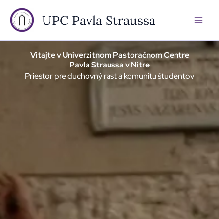
Preskočiť
Mai
UPC Pavla Straussa
na
Men
obsah
Vitajte v Univerzitnom Pastoračnom Centre
Pavla Straussa v Nitre
Priestor pre duchovný rast a komunitu študentov